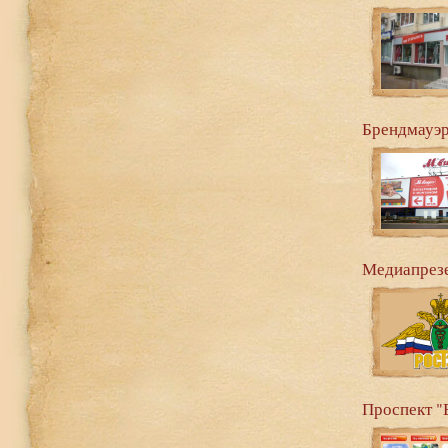
Брендмауэр
Медиапрез
Проспект "