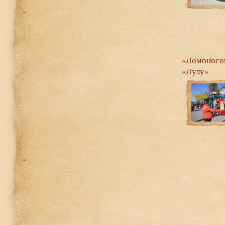
«Ломоносов
«Лулу»