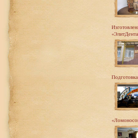
Изготовле
«ЭлитДент
Подготовка
«Ломоносов