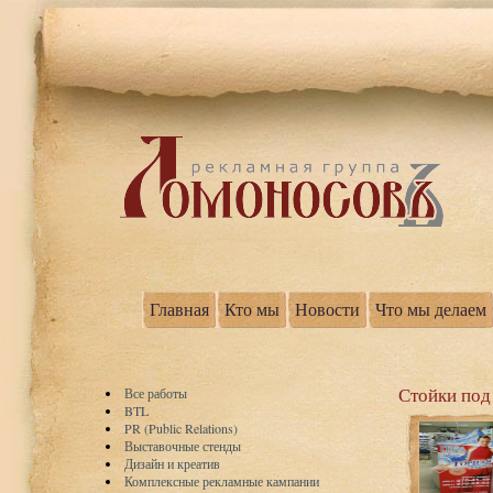
Главная
Кто мы
Новости
Что мы делаем
Стойки под
Все работы
BTL
PR (Public Relations)
Выставочные стенды
Дизайн и креатив
Комплексные рекламные кампании